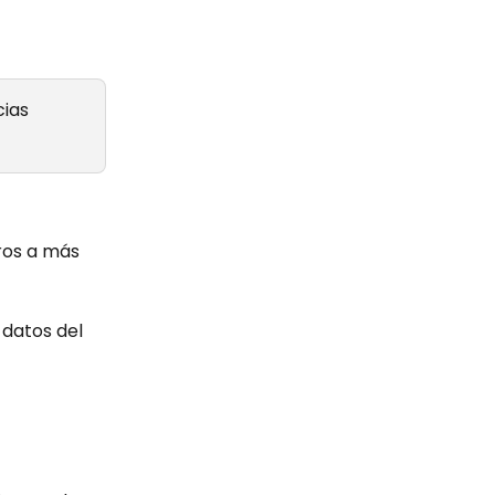
cias 
ros a más 
datos del 