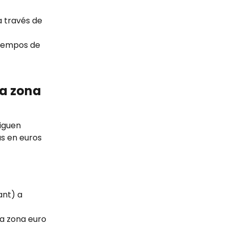
a través de 
tiempos de 
a zona 
iguen 
s en euros 
nt) a 
la zona euro