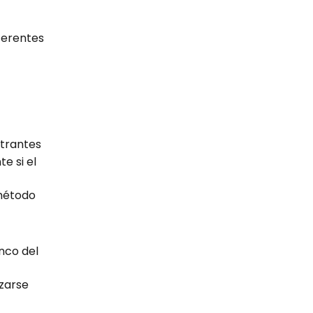
ferentes 
ntrantes
 si el 
 método
nco del 
izarse