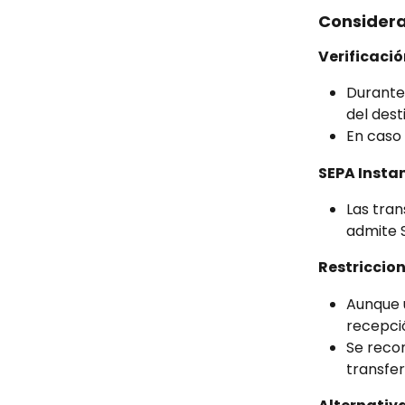
Considera
Verificació
Durante
del des
En caso 
SEPA Insta
Las tran
admite 
Restriccion
Aunque u
recepci
Se recom
transfer