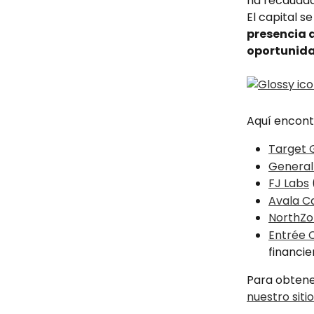
ha recauda
El capital se
presencia 
oportunida
Aquí encontr
Target 
General
FJ Labs
Avala Ca
NorthZ
Entrée 
financie
Para obtener
nuestro siti