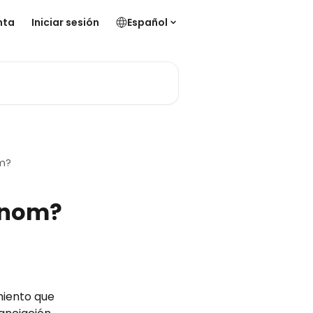
nta
Iniciar sesión
Español
om?
Finom?
miento que 