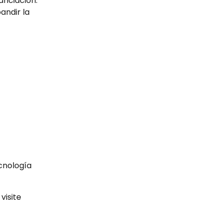
anciación.
pandir la 
cnología 
isite 