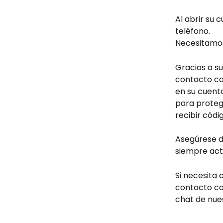
Al abrir su 
teléfono.
Necesitamos
Gracias a s
contacto co
en su cuenta
para protege
recibir códi
Asegúrese d
siempre act
Si necesita
contacto co
chat de nues