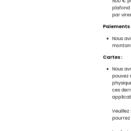
500 € pa
plafond 
par vir
Paiements 
Nous avo
montant 
Cartes :
Nous avo
pouvez d
physique
ces dern
applicab
Veuillez
pourrez