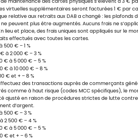
s de maintenance des cartes physiques s’élèvent à 3 € pa
es virtuelles supplémentaires seront facturées 1 € par c
ique relative aux retraits aux DAB a changé : les plafonds d
ne peuvent plus être augmentés. Aucuns frais ne s’appli
 En lieu et place, des frais uniques sont appliqués sur le mo
aits effectués avec toutes les cartes.
à 500 € – 1 %
€ à 2 000 € – 3 %
0 € à 5 000 € – 5 %
0 € à 10 000 € – 8 %
00 € et + – 8 %
 effectuez des transactions auprès de commerçants gén
rés comme à haut risque (codes MCC spécifiques), le mo
été ajusté en raison de procédures strictes de lutte contre 
ment d’argent.
à 500 € – 3 %
à 2 500 € – 4 %
0 € à 5 000 € – 5 %
0 € et + – 6 %