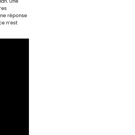
lan. Une 
res 
une réponse 
ce n’est 