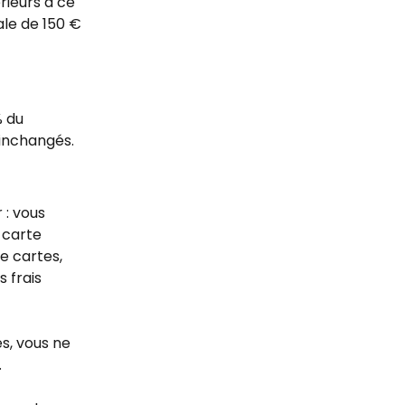
rieurs à ce 
ale de 150 € 
 du 
 inchangés.
: vous 
 carte 
e cartes, 
 frais 
s, vous ne 
.