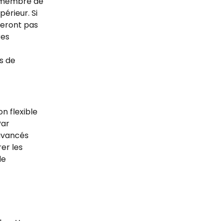
n membre de 
érieur. Si 
seront pas 
es 
s de 
n flexible 
ar 
avancés 
er les 
e 