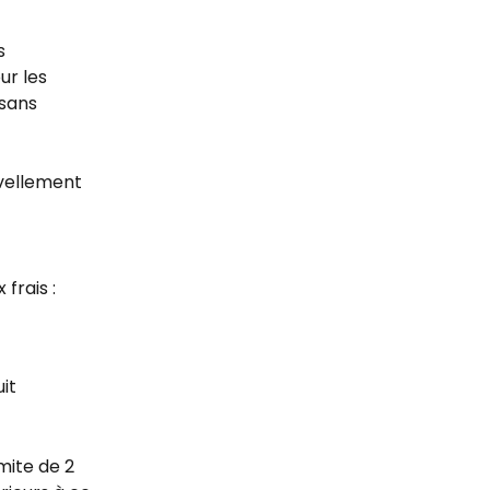
s 
r les 
sans 
vellement 
frais :
it
ite de 2 