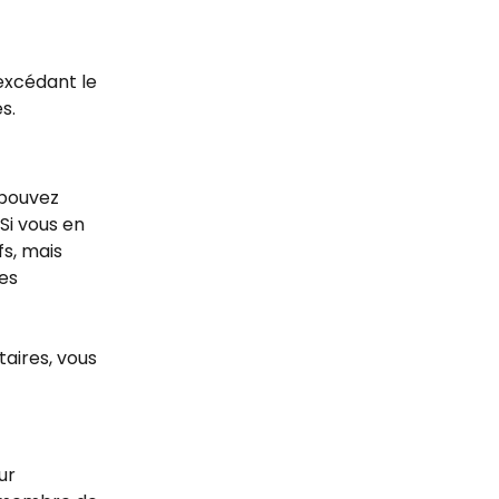
excédant le 
s.
 pouvez 
Si vous en 
s, mais 
es 
taires, vous 
ur 