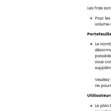
Les frais so
Pour les
volume d
Portefeuille
Le nombr
désormai
possédez
vous con
suppléme
Veuillez
ne pour
Utilisateur
Le plan 