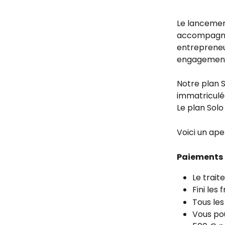
Le lancemen
accompagnon
entrepreneur
engagemen
Notre plan 
immatriculé
Le plan Solo 
Voici un ape
Paiements 
Le trait
Fini les
Tous les
Vous pou