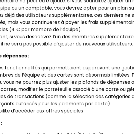
ntaire ne peut être ajouté. Si vous souhaitez ajouter u
uipe ou un comptable, vous devrez opter pour un plan sup
z déjà des utilisateurs supplémentaires, ces derniers ne 
s, mais vous continuerez à payer les frais supplémentair
bles (4 € par membre de l’équipe).
nt, si vous désactivez l’un des membres supplémentaire
, il ne sera pas possible d’ajouter de nouveaux utilisateurs.
s dépenses :
s fonctionnalités qui permettaient auparavant une gestio
res de l’équipe et des cartes sont désormais limitées. P
 vous ne pourrez plus ajuster les plafonds de dépenses 
 cartes, modifier le portefeuille associé à une carte ou gér
ies de transactions (comme la sélection des catégories d
ants autorisés pour les paiements par carte).
ilité d’accéder aux offres spéciales
: