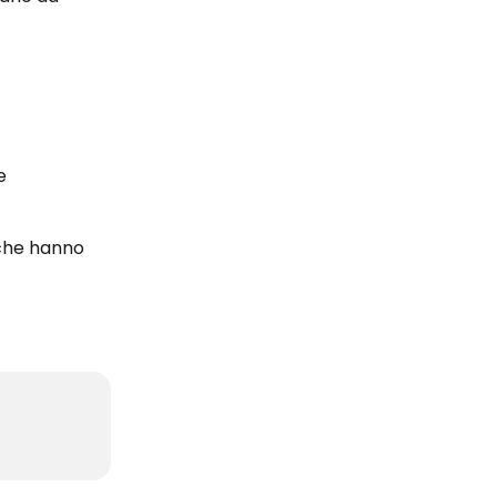
e
 che hanno 