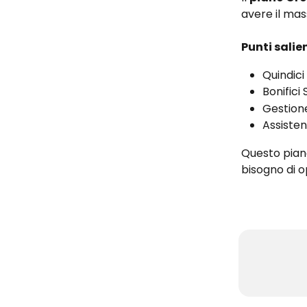
avere il mas
Punti salien
Quindici 
Bonifici 
Gestione
Assisten
Questo piano
bisogno di op