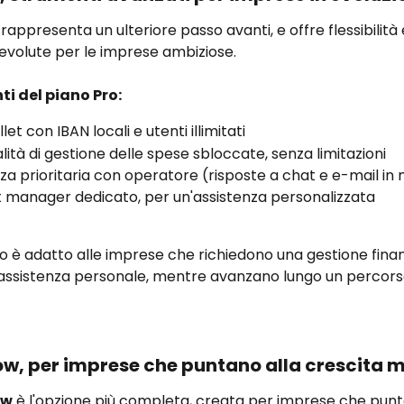
 rappresenta un ulteriore passo avanti, e offre flessibilità 
 evolute per le imprese ambiziose.
ti del piano Pro:
let con IBAN locali e utenti illimitati
lità di gestione delle spese sbloccate, senza limitazioni
za prioritaria con operatore (risposte a chat e e-mail in 
 manager dedicato, per un'assistenza personalizzata
 è adatto alle imprese che richiedono una gestione finan
assistenza personale, mentre avanzano lungo un percorso
ow, per imprese che puntano alla crescita
ow
 è l'opzione più completa, creata per imprese che pun