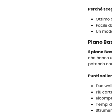
Perché sceg
Ottimo 
Facile d
Un modo 
Piano Bas
Il 
piano Bas
che hanno un
potendo cont
Punti salie
Due wall
Più cart
Ricompe
Tempi di
Strument