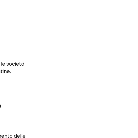
 le società 
tine, 
i
mento delle 