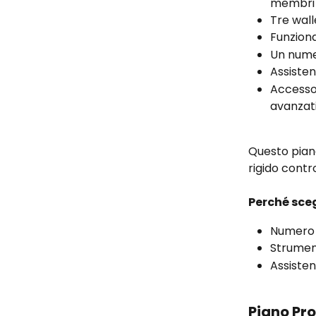
membri 
Tre wall
Funziona
Un numer
Assisten
Accesso 
avanzat
Questo pian
rigido contr
Perché sce
Numero 
Strument
Assisten
Piano Pro