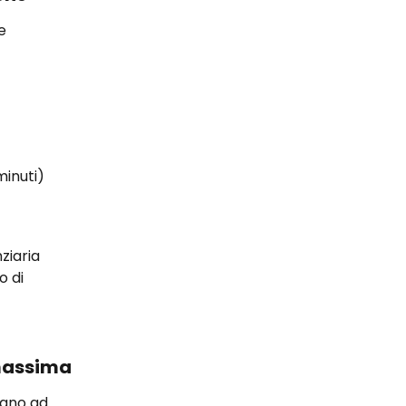
e 
minuti)
ziaria 
 di 
 massima
tano ad 