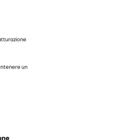
atturazione 
antenere un 
one