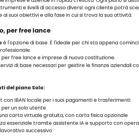
le imprese e aziende in rapida crescita. Ogni piano si dist
trumenti e livelli di accesso diversi: ogni cliente potrà sce
ai suoi obiettivi e alla fase in cui si trova la sua attività.
o, per free lance
o
 è l'opzione di base. È l'ideale per chi sta appena cominc
rofessionale.
e per free lance e imprese di nuova costituzione.
 servizi di base necessari per gestire le finanze aziendali co
ti del piano Solo:
t con IBAN locale per i suoi pagamenti e trasferimenti
 per un solo utente
una carta virtuale gratuita, con carta fisica opzionale
za essenziale tramite assistente IA e supporto con opera
o lavorativo successivo