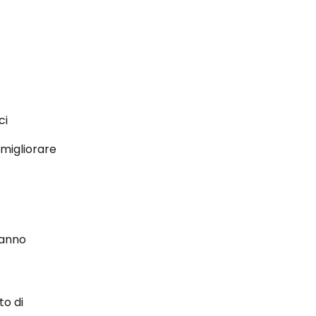
ci
migliorare 
hanno 
o di 