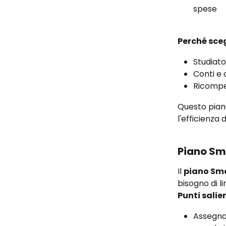
spese
Perché sceg
Studiato
Conti e 
Ricompen
Questo piano
l'efficienza
Piano Sma
Il 
piano Sm
bisogno di li
Punti salie
Assegnaz