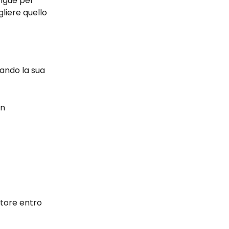
ingue per 
gliere quello 
iando la sua 
n 
tore entro 