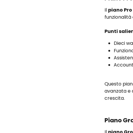
Il 
piano Pro
funzionalità
Punti salien
Dieci wal
Funziona
Assisten
Account
Questo piano
avanzata e 
crescita.
Piano Gr
Il 
piano Gr