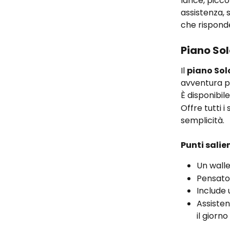
lance, picco
assistenza, s
che risponde 
Piano Sol
Il 
piano Sol
avventura p
È disponibil
Offre tutti i
semplicità.
Punti salien
Un walle
Pensato
Include 
Assisten
il giorn