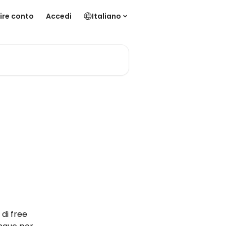
ire conto
Accedi
Italiano
di free 