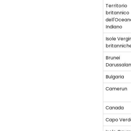
Territorio 
britannico 
dell'Ocean
Indiano
Isole Vergin
britannich
Brunei 
Darussala
Bulgaria
Camerun
Canada
Capo Verd