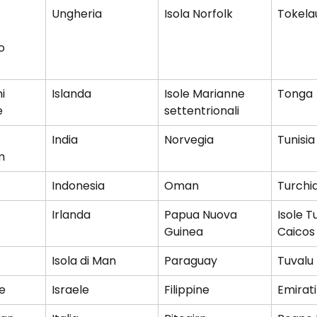
Ungheria
Isola Norfolk
Tokela
o 
i 
Islanda
Isole Marianne 
Tonga
e
settentrionali
India
Norvegia
Tunisia
m
Indonesia
Oman
Turchi
Irlanda
Papua Nuova 
Isole T
Guinea
Caicos
Isola di Man
Paraguay
Tuvalu
e
Israele
Filippine
Emirati