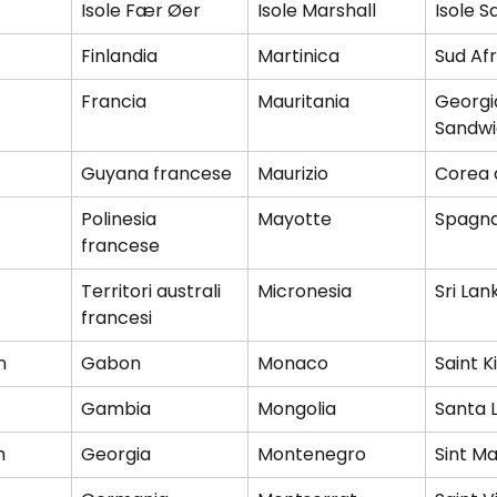
Isole Fær Øer
Isole Marshall
Isole 
Finlandia
Martinica
Sud Afr
Francia
Mauritania
Georgia
Sandwi
Guyana francese
Maurizio
Corea 
Polinesia 
Mayotte
Spagn
francese
Territori australi 
Micronesia
Sri Lan
francesi
n
Gabon
Monaco
Saint K
Gambia
Mongolia
Santa 
h
Georgia
Montenegro
Sint M