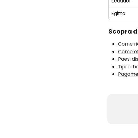
Ecuador
Egitto
Scopra di
Come ric
Come eff
Paesi di
Tipi di 
Pagament