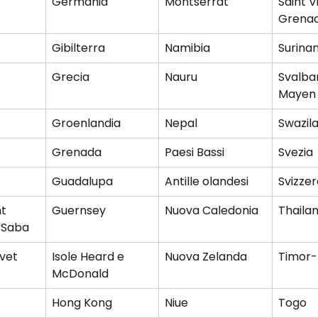
Germania
Montserrat
Saint V
Grenad
Gibilterra
Namibia
Surina
Grecia
Nauru
Svalba
Mayen
Groenlandia
Nepal
Swazil
Grenada
Paesi Bassi
Svezia
Guadalupa
Antille olandesi
Svizzer
t 
Guernsey
Nuova Caledonia
Thailan
e Saba
uvet
Isole Heard e 
Nuova Zelanda
Timor-
McDonald
Hong Kong
Niue
Togo