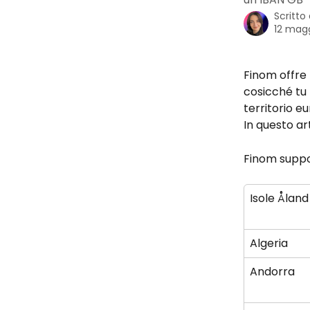
Scritto
12 mag
Finom offre 
cosicché tu 
territorio e
In questo art
Finom suppor
Isole Åland
Algeria
Andorra