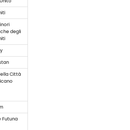
Unito
iti
inori 
iche degli 
iti
y
stan
ella Città 
ticano
am
e Futuna