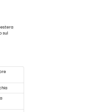
 estera 
 sul 
ore
chia
ia