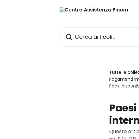
Vai al contenuto principale
Cerca articoli…
Tutte le colle
Pagamenti int
Paesi disponib
Paesi 
inter
Questo artico
un IBAN GB