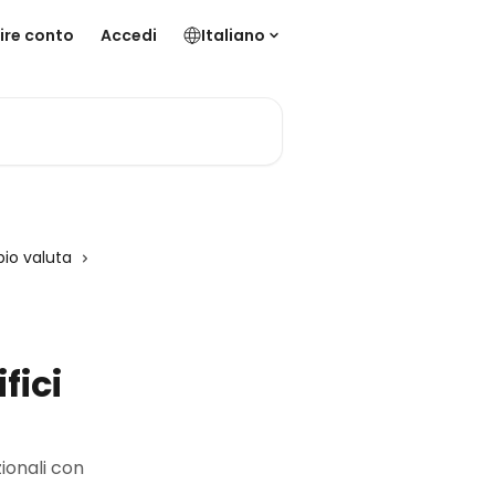
ire conto
Accedi
Italiano
io valuta
fici
zionali con