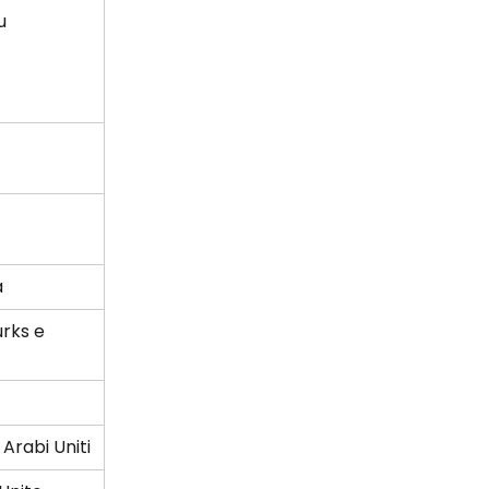
u
a
urks e 
 Arabi Uniti