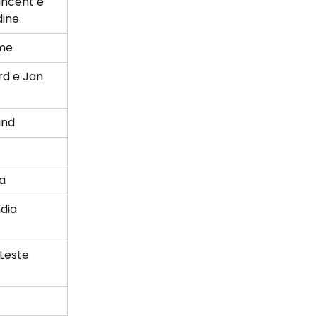
incent e 
ine
me
rd e Jan 
and
a
dia
Leste