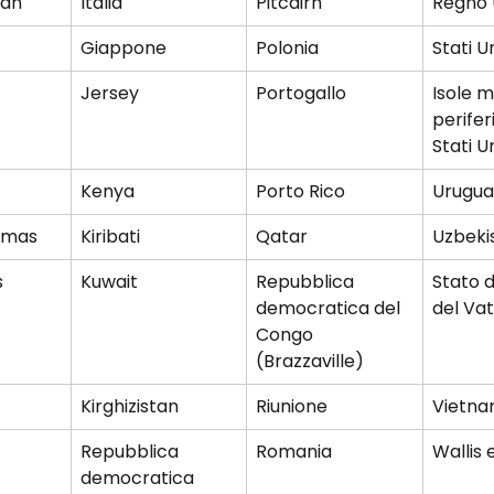
man
Italia
Pitcairn
Regno 
Giappone
Polonia
Stati Un
Jersey
Portogallo
Isole m
perifer
Stati Un
Kenya
Porto Rico
Urugua
stmas
Kiribati
Qatar
Uzbeki
 
Kuwait
Repubblica 
Stato d
democratica del 
del Va
Congo 
(Brazzaville)
Kirghizistan
Riunione
Vietn
Repubblica 
Romania
Wallis 
democratica 