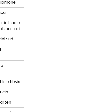
Salomone
ica
 del sud e 
ch australi
del Sud
a
ka
itts e Nevis
Lucia
aarten