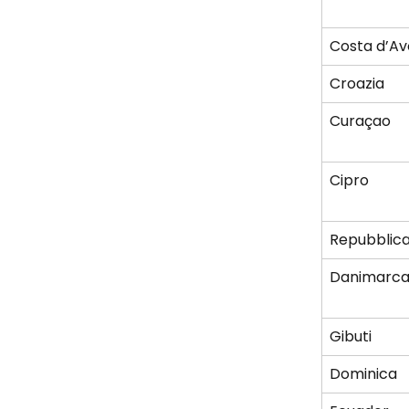
Costa d’Av
Croazia
Curaçao
Cipro
Repubblic
Danimarc
Gibuti
Dominica