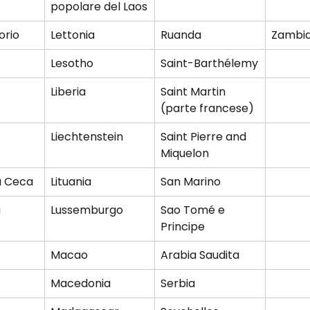
popolare del Laos
orio
Lettonia
Ruanda
Zambi
Lesotho
Saint-Barthélemy
Liberia
Saint Martin 
(parte francese)
Liechtenstein
Saint Pierre and 
Miquelon
a Ceca
Lituania
San Marino
a
Lussemburgo
Sao Tomé e 
Principe
Macao
Arabia Saudita
Macedonia
Serbia