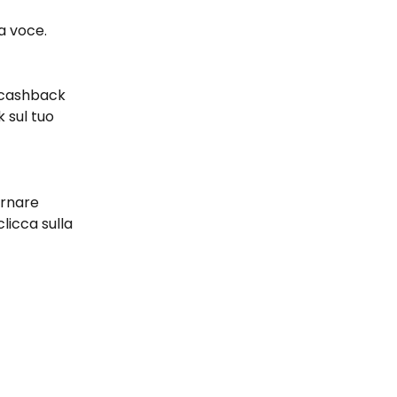
a voce.
 cashback 
 sul tuo 
ornare 
clicca sulla 