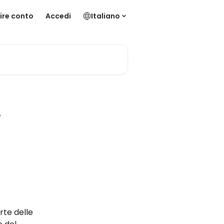
ire conto
Accedi
Italiano
?
te delle 