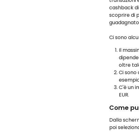
transazioni e
cashback dip
scoprire di pi
guadagnato s
Ci sono alc
Il mass
dipende 
oltre ta
Ci sono 
esempio 
C'è un i
EUR.
Come puoi
Dalla scherm
poi selezion