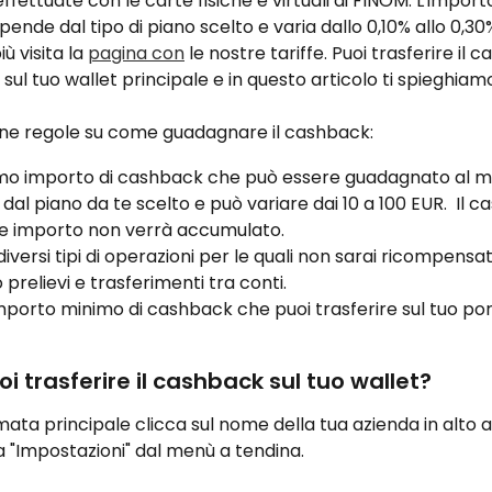
ffettuate con le carte fisiche e virtuali di FINOM. L'import
ende dal tipo di piano scelto e varia dallo 0,10% allo 0,30%
ù visita la 
pagina con
 le nostre tariffe. Puoi trasferire il 
ul tuo wallet principale e in questo articolo ti spieghia
une regole su come guadagnare il cashback:
imo importo di cashback che può essere guadagnato al m
dal piano da te scelto e può variare dai 10 a 100 EUR.  Il 
le importo non verrà accumulato.
diversi tipi di operazioni per le quali non sarai ricompens
prelievi e trasferimenti tra conti.
mporto minimo di cashback che puoi trasferire sul tuo port
 trasferire il cashback sul tuo wallet?
ata principale clicca sul nome della tua azienda in alto a
a "Impostazioni" dal menù a tendina.