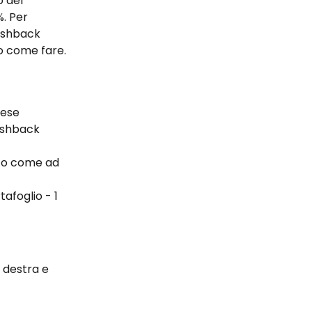
o del 
. Per 
cashback 
mo come fare.
ese 
cashback 
ato come ad 
afoglio - 1 
 destra e 