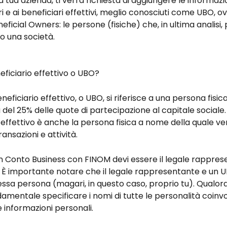
a tua azienda, ti verrà richiesta di aggiungere le informazio
ri e ai beneficiari effettivi, meglio conosciuti come UBO, ov
eficial Owners: le persone (fisiche) che, in ultima analisi,
o una società.
eficiario effettivo o UBO?
neficiario effettivo, o UBO, si riferisce a una persona fisic
 del 25% delle quote di partecipazione al capitale sociale. I
 effettivo è anche la persona fisica a nome della quale v
ansazioni e attività.
n Conto Business con FINOM devi essere il legale rappres
. È importante notare che il legale rappresentante e un 
essa persona (magari, in questo caso, proprio tu). Qualor
damentale specificare i nomi di tutte le personalità coinvo
informazioni personali.