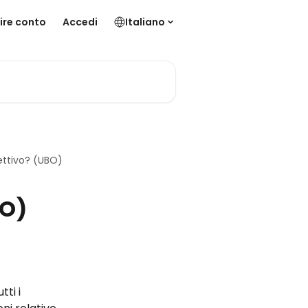
ire conto
Accedi
Italiano
fettivo? (UBO)
BO)
ti i 