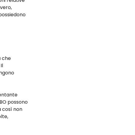
ni relative 
vero, 
 possiedono 
a che 
l 
engono 
entante 
UBO possono 
a così non 
lte, 