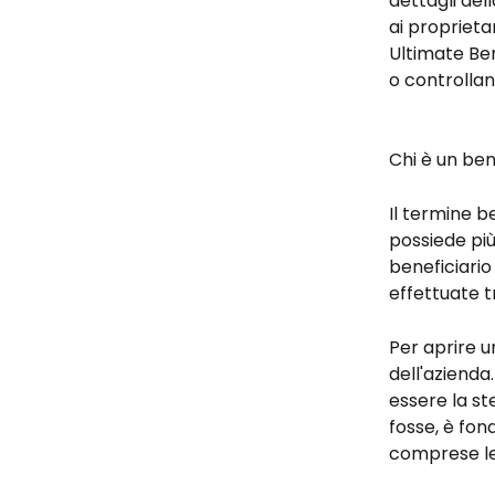
dettagli dell
ai proprieta
Ultimate Ben
o controllan
Chi è un ben
Il termine be
possiede più
beneficiario
effettuate tr
Per aprire u
dell'azienda
essere la st
fosse, è fon
comprese le 