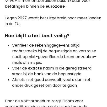
💡 VoP is momenteel alleen beschikbaar voor 
betalingen binnen de 
eurozone
.
Tegen 2027 wordt het uitgebreid naar meer landen 
in de EU.
Hoe blijft u het best veilig?
Verifieer de rekeninggegevens altijd 
rechtstreeks bij de begunstigde en vertrouw 
nooit op niet-geverifieerde bronnen zoals e-
mails of sms'jes.
Voer de 
exacte
 naam in die geregistreerd 
staat bij de bank van de begunstigde.
Als iets niet goed aanvoelt, voel u dan niet 
onder druk gezet om door te gaan.
Door de VoP-procedure zorgt Finom voor 
aanzienlijk minder risico dat uw geld naar de 