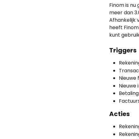
Finom is nu 
meer dan 3.
Afhankelijk 
heeft Finom 
kunt gebrui
Triggers
Rekenin
Transact
Nieuwe 
Nieuwe 
Betalin
Factuurs
Acties
Rekenin
Rekenin