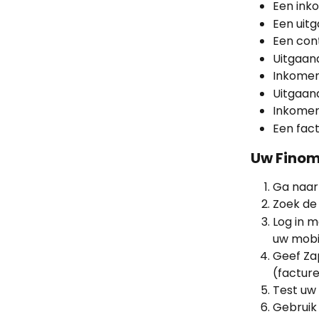
Een ink
Een uit
Een co
Uitgaan
Inkomen
Uitgaan
Inkomen
Een fac
Uw Finom
Ga naar
Zoek de 
Log in 
uw mobi
Geef Za
(facture
Test uw
Gebruik 