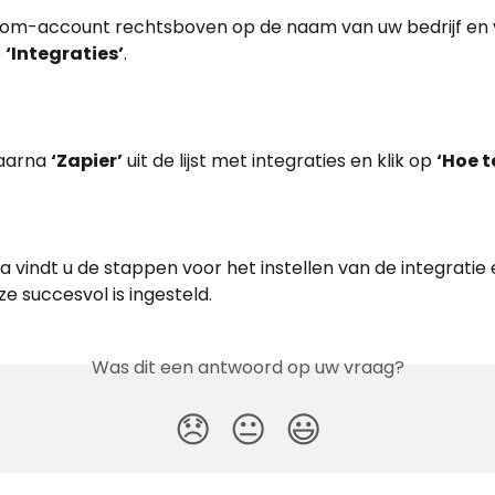
Finom-account rechtsboven op de naam van uw bedrijf en 
 
‘Integraties’
.
aarna 
‘Zapier’
 uit de lijst met integraties en klik op 
‘Hoe t
 vindt u de stappen voor het instellen van de integratie e
 succesvol is ingesteld.
Was dit een antwoord op uw vraag?
😞
😐
😃