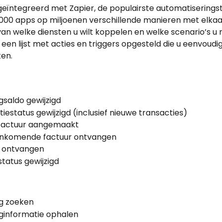
geïntegreerd met Zapier, de populairste automatiseringst
000 apps op miljoenen verschillende manieren met elkaar
van welke diensten u wilt koppelen en welke scenario’s u n
een lijst met acties en triggers opgesteld die u eenvoudig
ken.
gsaldo gewijzigd
iestatus gewijzigd (inclusief nieuwe transacties)
factuur aangemaakt
inkomende factuur ontvangen
g ontvangen
tatus gewijzigd
g zoeken
ginformatie ophalen