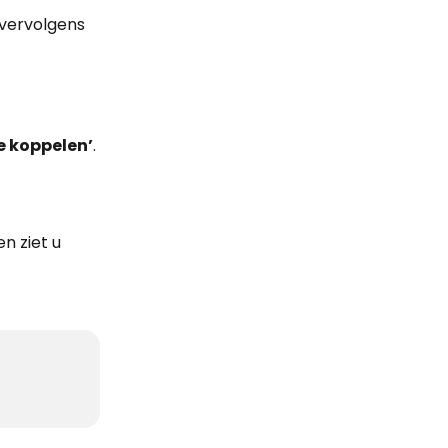
vervolgens 
e koppelen’
.
n ziet u 