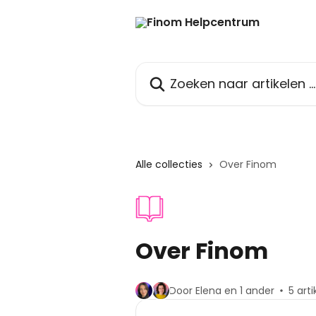
Naar de hoofdinhoud
Zoeken naar artikelen ...
Alle collecties
Over Finom
Over Finom
Door Elena en 1 ander
5 art