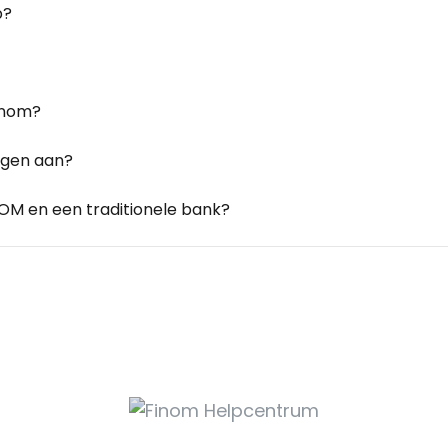
p?
Finom?
ngen aan?
NOM en een traditionele bank?