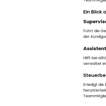
Teammitglie
Ein Blick 
Supervis
Führt die G
der Kündigu
Assisten
Hilft bei al
verwaltet e
Steuerbe
Erledigt die
herunterlad
Teammitglie