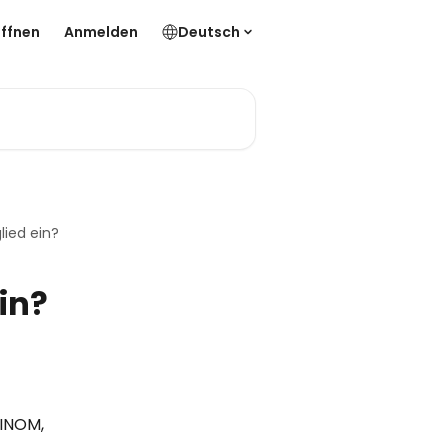
ffnen
Anmelden
Deutsch
ied ein?
in?
INOM, 