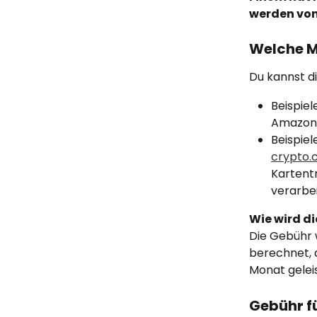
werden von
Welche MC
Du kannst di
Beispiel
Amazon,
Beispiel
crypto
Kartent
verarbei
Wie wird d
Die Gebühr 
berechnet, 
Monat gelei
Gebühr f