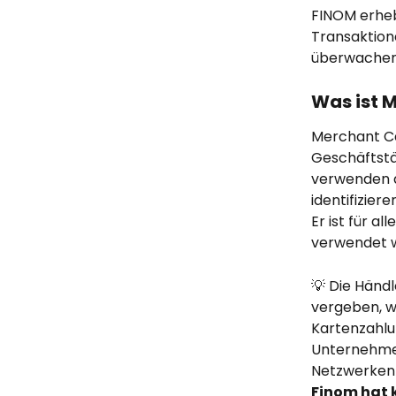
FINOM erheb
Transaktione
überwachen 
Was ist 
Merchant Ca
Geschäftstä
verwenden d
identifiziere
Er ist für a
verwendet 
💡 Die Händ
vergeben, w
Kartenzahlu
Unternehmen
Netzwerken 
Finom hat k