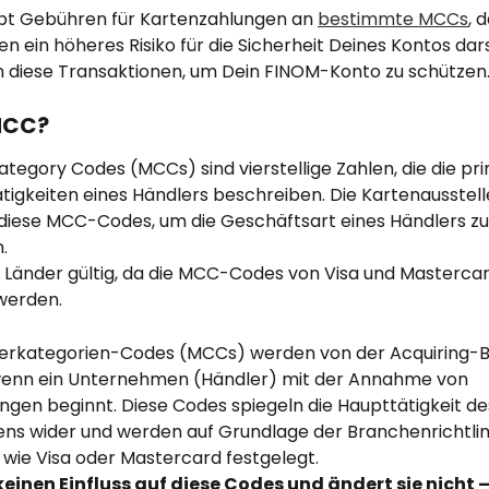
t Gebühren für Kartenzahlungen an 
bestimmte MCCs
, 
n ein höheres Risiko für die Sicherheit Deines Kontos dars
diese Transaktionen, um Dein FINOM-Konto zu schützen
MCC?
tegory Codes (MCCs) sind vierstellige Zahlen, die die pr
tigkeiten eines Händlers beschreiben. Die Kartenausstell
iese MCC-Codes, um die Geschäftsart eines Händlers zu
n.
lle Länder gültig, da die MCC-Codes von Visa und Mastercar
werden.
lerkategorien-Codes (MCCs) werden von der Acquiring-B
enn ein Unternehmen (Händler) mit der Annahme von 
ngen beginnt. Diese Codes spiegeln die Haupttätigkeit de
s wider und werden auf Grundlage der Branchenrichtlin
wie Visa oder Mastercard festgelegt. 
einen Einfluss auf diese Codes und ändert sie nicht – 