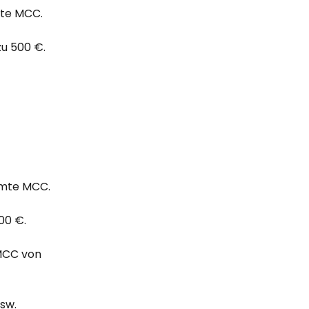
mte MCC. 
u 500 €.
mmte MCC. 
00 €. 
MCC von 
sw. 