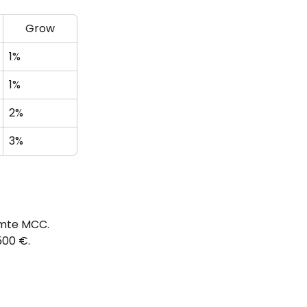
Grow
1%
1%
2%
3%
mmte MCC. 
500 €.