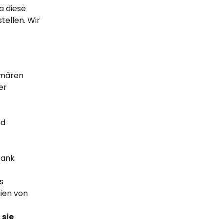
da diese 
tellen. Wir 
.
imären 
er 
 
d 
ank 
s 
ien von 
sie 