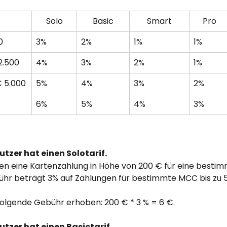
Solo
Basic
Smart
Pro
0
3%
2%
1%
1%
2.500
4%
3%
2%
1%
€ 5.000
5%
4%
3%
2%
6%
5%
4%
3%
utzer hat einen Solotarif.
gen eine Kartenzahlung in Höhe von 200 € für eine besti
ühr beträgt 3% auf Zahlungen für bestimmte MCC bis zu 
folgende Gebühr erhoben: 200 € * 3 % = 6 €.
utzer hat einen Basictarif. 