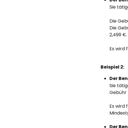
Sie täti
Die Geb
Die Geb
2,499 €.
Es wird 
Beispiel 2:
Der Ben
Sie täti
Gebühr 
Es wird 
Mindestg
Der Ben