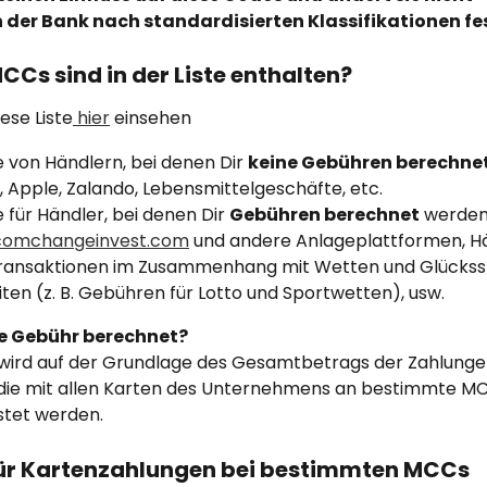
 der Bank nach standardisierten Klassifikationen fe
Cs sind in der Liste enthalten?
ese Liste
 hier
 einsehen
e von Händlern, bei denen Dir 
keine Gebühren berechne
 Apple, Zalando, Lebensmittelgeschäfte, etc.
e für Händler, bei denen Dir 
Gebühren berechnet
 werden
.com
changeinvest.com
 und andere Anlageplattformen, Hän
ransaktionen im Zusammenhang mit Wetten und Glückssp
ten (z. B. Gebühren für Lotto und Sportwetten), usw.
ie Gebühr berechnet?
wird auf der Grundlage des Gesamtbetrags der Zahlunge
die mit allen Karten des Unternehmens an bestimmte MC
stet werden.
ür Kartenzahlungen bei bestimmten MCCs