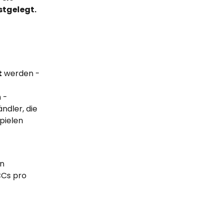
stgelegt.
t
 werden - 
 - 
dler, die 
ielen 
n 
Cs pro 