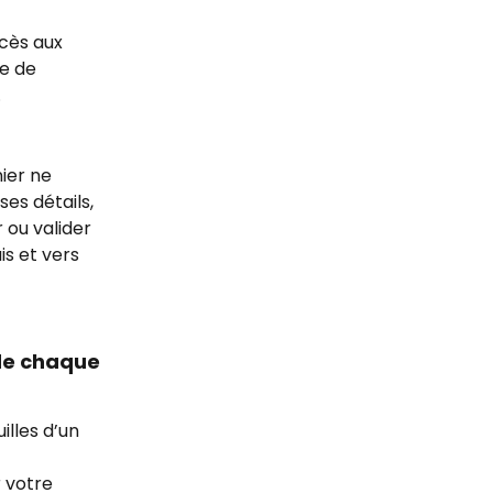
cès aux 
e de 
.
ier ne 
es détails, 
 ou valider 
s et vers 
de chaque 
lles d’un 
 votre 