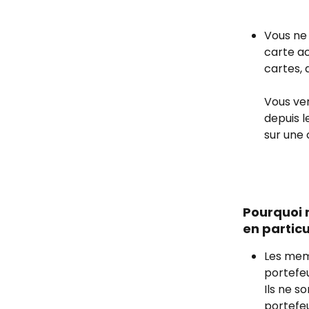
Vous ne 
carte ac
cartes, 
Vous ver
depuis l
sur une 
Pourquoi 
en particu
Les memb
portefeu
Ils ne s
portefeu