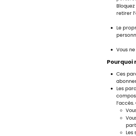
Bloquez 
retirer l
Le propr
personn
Vous ne 
Pourquoi 
Ces para
abonnem
Les para
composée
l’accès.
Vous
Vous
part
Les 