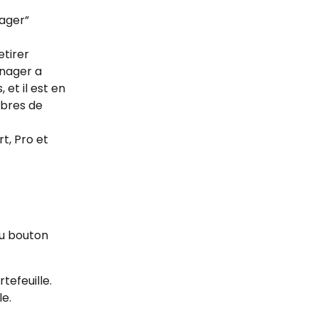
ager” 
tirer 
nager a 
et il est en 
bres de 
t, Pro et 
 
du bouton 
efeuille. 
le.