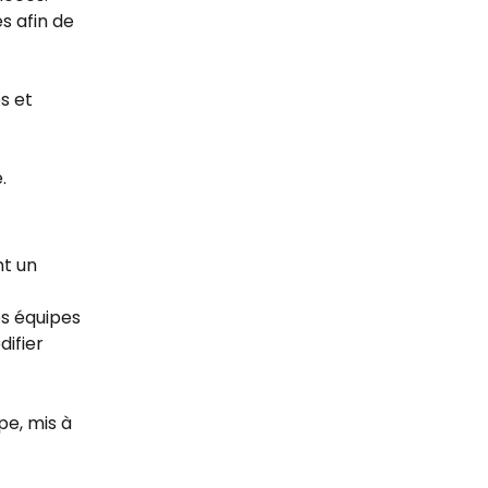
s afin de 
s et 
.
t un 
s équipes 
ifier 
e, mis à 