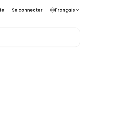
te
Se connecter
Français
s