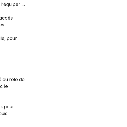
l’équipe“ → 
 accès 
es 
le, pour 
é du rôle de 
c le 
e, pour 
uis 