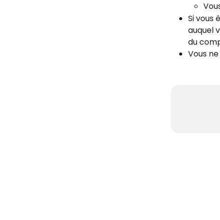
Vous
Si vous 
auquel v
du compt
Vous ne 