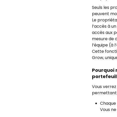
Seuls les pr
peuvent modi
Le propriéta
l’accès à un
accès aux po
mesure de do
l’équipe (à 
Cette foncti
Grow, uniqu
Pourquoi n
portefeuil
Vous verrez 
permettant 
Chaque m
Vous ne 