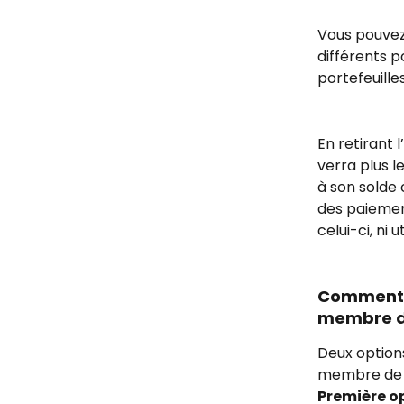
Vous pouvez
différents p
portefeuilles
En retirant 
verra plus l
à son solde 
des paiement
celui-ci, ni 
Comment c
membre de
Deux options
membre de l
Première op