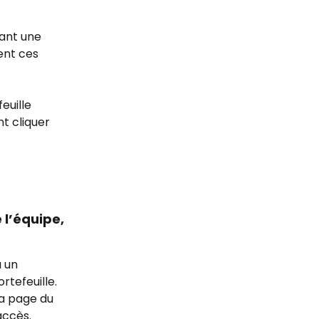
yant une 
ent ces 
euille 
t cliquer 
l’équipe, 
 un 
rtefeuille. 
la page du 
accès.