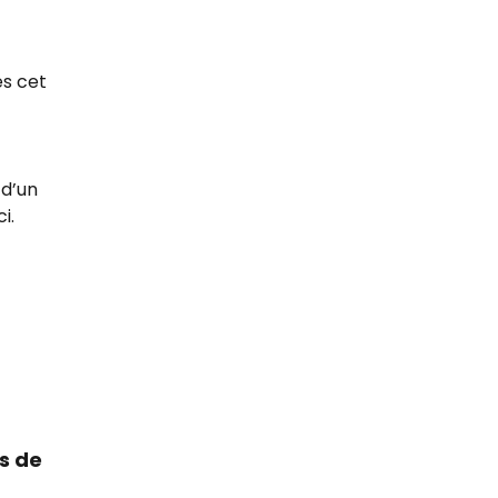
es cet 
 d’un 
i.
s de 