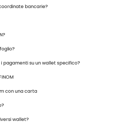
 coordinate bancarie?
AN?
oglio?
e i pagamenti su un wallet specifico?
 FINOM
nom con una carta
o?
versi wallet?