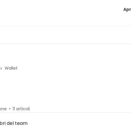
Apr
Wallet
sone
11 articoli
bri del team