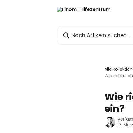
Zum Hauptinhalt springen
Nach Artikeln suchen …
Alle Kollektio
Wie richte ic
Wie r
ein?
Verfas
17. Mär