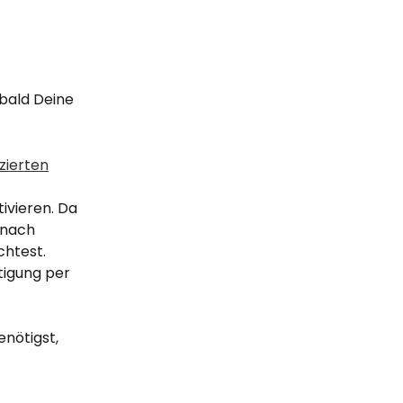
bald Deine 
zierten
ivieren. Da 
 nach 
chtest.
tigung per 
nötigst, 