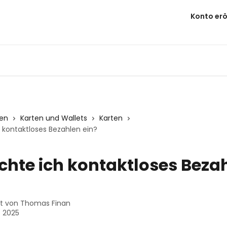
Konto erö
nen
Karten und Wallets
Karten
h kontaktloses Bezahlen ein?
ichte ich kontaktloses Beza
st von
Thomas Finan
z 2025